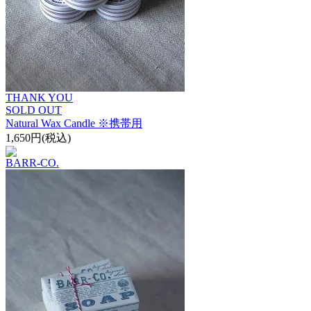
THANK YOU
SOLD OUT
Natural Wax Candle ※携帯用
1,650円(税込)
BARR-CO.