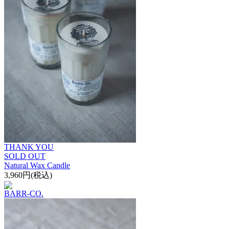
THANK YOU
SOLD OUT
Natural Wax Candle
3,960円(税込)
BARR-CO.