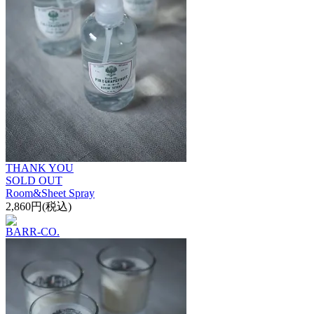
THANK YOU
SOLD OUT
Room&Sheet Spray
2,860円(税込)
BARR-CO.