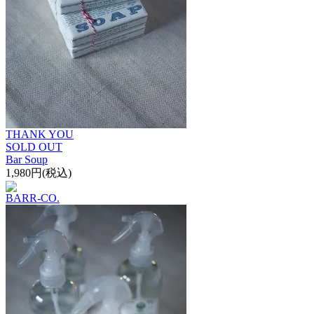
THANK YOU
SOLD OUT
Bar Soup
1,980円(税込)
BARR-CO.