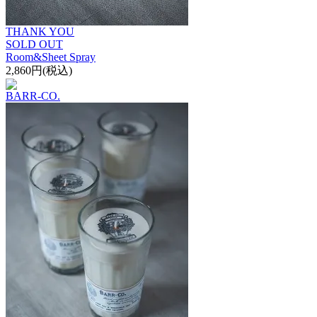
THANK YOU
SOLD OUT
Room&Sheet Spray
2,860円(税込)
BARR-CO.