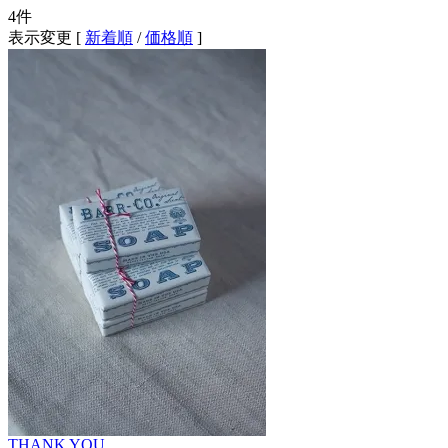
4
件
表示変更 [
新着順
/
価格順
]
THANK YOU