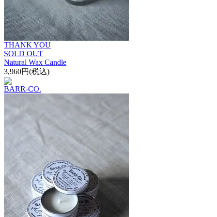
THANK YOU
SOLD OUT
Natural Wax Candle
3,960円(税込)
BARR-CO.