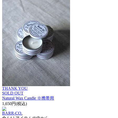
THANK YOU
SOLD OUT
Natural Wax Candle ※携帯用
1,650円(税込)
BARR-CO.