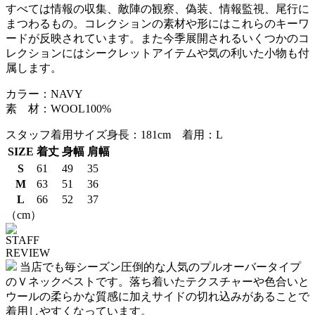
すべては情報の収集、敵陣の観察、偽装、情報監視、尾行に
まつわるもの。コレクションの素材や形にはこれらのキーワ
ードが反映されています。また今季展開されるいくつかのコ
レクションにはシークレットアイテムや気の利いた小物も付
属します。
カラー：NAVY
素 材：WOOL100%
スタッフ着用サイズ
身長：181cm 着用：L
SIZE
着丈
身幅
肩幅
S
61
49
35
M
63
51
36
L
66
52
37
（cm）
STAFF
REVIEW
当店でも毎シーズン圧倒的な人気のプルオーバータイプ
のＶネックベストです。落ち着いたテクスチャーや色合いと
ウールの柔らかな質感に加えサイドの切れ込みがあることで
着用しやすくなっています。