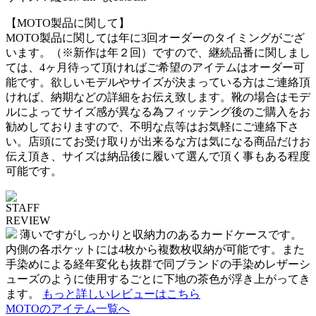
【MOTO製品に関して】
MOTO製品に関しては年に3回オーダーのタイミングがござ
います。（※新作は年２回）ですので、継続品番に関しまし
ては、4ヶ月待って頂ければご希望のアイテムはオーダー可
能です。欲しいモデルやサイズが決まっている方はご連絡頂
ければ、納期などの詳細をお伝え致します。靴の場合はモデ
ルによってサイズ感が異なる為フィッテング後のご購入をお
勧めしておりますので、不明な点等はお気軽にご連絡下さ
い。店頭にてお受け取りが出来るな方は気になる商品だけお
伝え頂き、サイズは納品後に履いて選んで頂く事もある程度
可能です。
STAFF
REVIEW
薄いですがしっかりと収納力のあるカードケースです。
内側の各ポケットには4枚から複数枚収納が可能です。また
手染めによる経年変化も抜群で同ブランドの手染めレザーシ
ューズのように使用するごとに下地の茶色が浮き上がってき
ます。
もっと詳しいレビューはこちら
MOTOのアイテム一覧へ