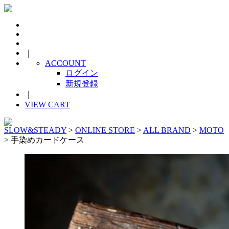
｜
ACCOUNT
ログイン
新規登録
｜
VIEW CART
SLOW&STEADY
>
ONLINE STORE
>
ALL BRAND
>
MOTO
> 手染めカードケース