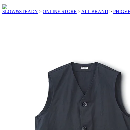
SLOW&STEADY
>
ONLINE STORE
>
ALL BRAND
>
PHIGV