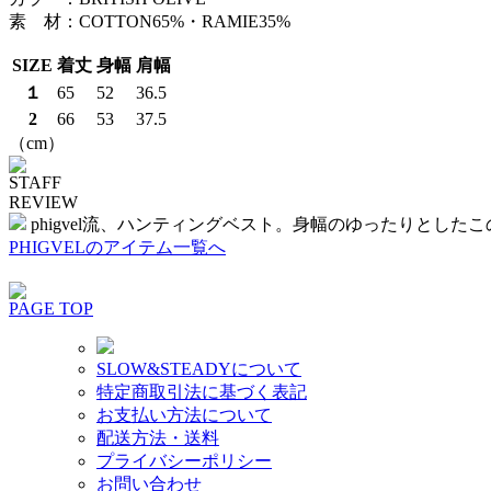
素 材：COTTON65%・RAMIE35%
SIZE
着丈
身幅
肩幅
１
65
52
36.5
2
66
53
37.5
（cm）
STAFF
REVIEW
phigvel流、ハンティングベスト。身幅のゆったりとし
PHIGVELのアイテム一覧へ
PAGE TOP
SLOW&STEADYについて
特定商取引法に基づく表記
お支払い方法について
配送方法・送料
プライバシーポリシー
お問い合わせ