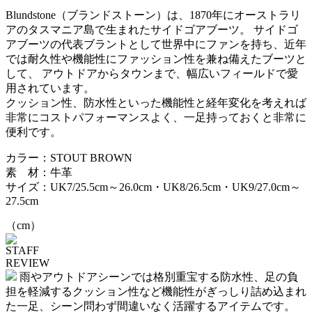
Blundstone（ブランドストーン）は、1870年にオーストラリ
アのタスマニア島で生まれたサイドゴアブーツ。 サイドゴ
アブーツの代表ブラントとして世界中にファンを持ち、近年
では耐久性や機能性にファッション性を兼ね備えたブーツと
して、 アウトドアからタウンまで、幅広いフィールドで愛
用されています。
クッション性、防水性といった機能性と経年変化を考えれば
非常にコストパフォーマンスよく、一足持っておくと非常に
便利です。
カラー：STOUT BROWN
素 材：牛革
サイズ：UK7/25.5cm～26.0cm・UK8/26.5cm・UK9/27.0cm～
27.5cm
（cm）
STAFF
REVIEW
雨やアウトドアシーンでは格別重宝する防水性、足の負
担を軽減するクッション性など機能性がぎっしり詰め込まれ
た一足、シーン問わず間違いなく活躍するアイテムです。