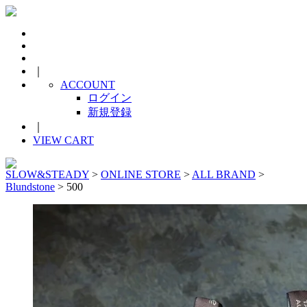
｜
ACCOUNT
ログイン
新規登録
｜
VIEW CART
SLOW&STEADY
>
ONLINE STORE
>
ALL BRAND
>
Blundstone
> 500