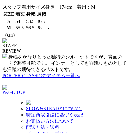
スタッフ着用サイズ
身長：174cm 着用：M
SIZE
着丈
身幅
肩幅
-
S
54
53.5
36.5
-
M
55.5
56.5
38
-
（cm）
STAFF
REVIEW
身幅をかなりとった独特のシルエットですが、背面のコ
ードで調整可能です。 インナーとしても羽織りものとして
も活躍の期待できるベストです。
PORTER CLASSICのアイテム一覧へ
PAGE TOP
SLOW&STEADYについて
特定商取引法に基づく表記
お支払い方法について
配送方法・送料