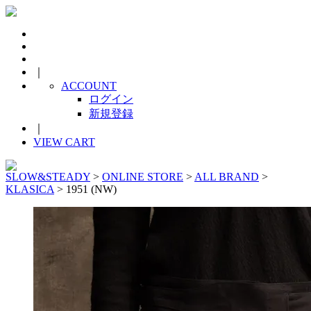
｜
ACCOUNT
ログイン
新規登録
｜
VIEW CART
SLOW&STEADY
>
ONLINE STORE
>
ALL BRAND
>
KLASICA
> 1951 (NW)