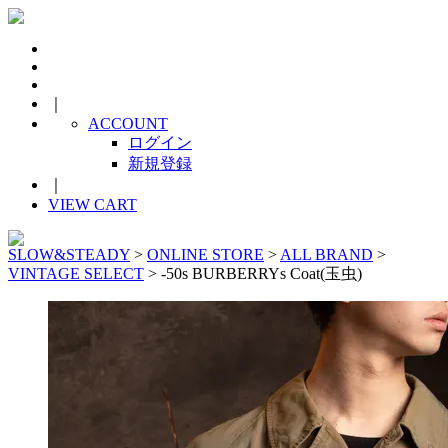
｜
ACCOUNT
ログイン
新規登録
｜
VIEW CART
SLOW&STEADY
>
ONLINE STORE
>
ALL BRAND
>
VINTAGE SELECT
> -50s BURBERRYs Coat(玉虫)