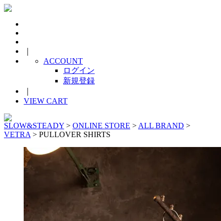
｜
ACCOUNT
ログイン
新規登録
｜
VIEW CART
SLOW&STEADY
>
ONLINE STORE
>
ALL BRAND
>
VETRA
> PULLOVER SHIRTS