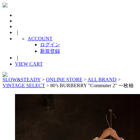
｜
ACCOUNT
ログイン
新規登録
｜
VIEW CART
SLOW&STEADY
>
ONLINE STORE
>
ALL BRAND
>
VINTAGE SELECT
> 80’s BURBERRY "Commuter 2" 一枚袖