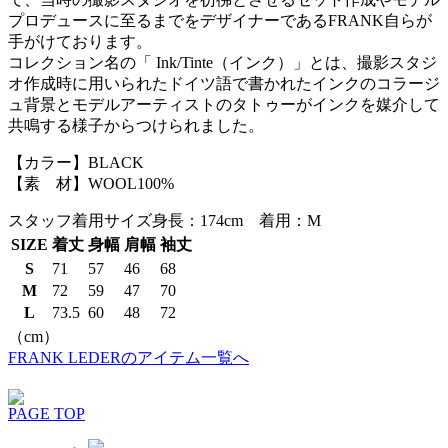
プロデュースに至るまでをデザイナーであるFRANK自らが
手がけております。
コレクション名の「 Ink/Tinte（インク）」とは、撮影スタジ
オ作成時に用いられたドイツ語で書かれたインクのコラージ
ュ背景とモデルアーティストのタトゥーがインクを媒介して
共鳴する様子からつけられました。
【カラー】BLACK
【素 材】WOOL100%
スタッフ着用サイズ
身長：174cm 着用：M
SIZE
着丈
身幅
肩幅
袖丈
S
71
57
46
68
M
72
59
47
70
L
73.5
60
48
72
（cm）
FRANK LEDERのアイテム一覧へ
PAGE TOP