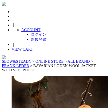
｜
ACCOUNT
ログイン
新規登録
｜
VIEW CART
SLOW&STEADY
>
ONLINE STORE
>
ALL BRAND
>
FRANK LEDER
> BAVARIAN LODEN WOOL JACKET
WITH SIDE POCKET