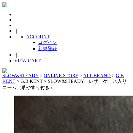
｜
ACCOUNT
ログイン
新規登録
｜
VIEW CART
SLOW&STEADY
>
ONLINE STORE
>
ALL BRAND
>
G.B
KENT
> G.B KENT × SLOW&STEADY レザーケース入り
コーム（爪やすり付き）