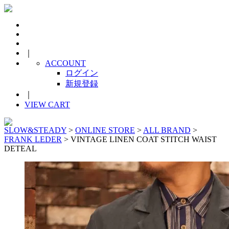
｜
ACCOUNT
ログイン
新規登録
｜
VIEW CART
SLOW&STEADY
>
ONLINE STORE
>
ALL BRAND
>
FRANK LEDER
> VINTAGE LINEN COAT STITCH WAIST
DETEAL