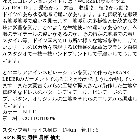
ゆえにコレクションタイトルは「WURZEL(ヴルッツェ
ル)=ROOTS」。景色から、方言、収穫物、植物から動物、
ドイツのあらゆる地域で違いがあります。また伝統的な服装
も地域地域で違いを見せます。地域別の多様性と伝統的な衣
装に影響を受け、どのような生地使いの違いがあるのか、衣
服のディテールの違いがあるのか、その特定の地域での着用
スタイル等、ドイツ国内で10カ所の様々な地域を取り上げて
います。この10カ所を表現する10種類の紋章はフランク自身
がスタジオで一枚一枚ハンドプリントして手縫いしてつけて
います。
どのエリアにインスピレーションを受けて作ったFRANK
LEDERのガーメントであることが分かるように分類してい
ます。また大変古くからの工場や職人さんが製作した生地や
伝統的なドレスのパターンディテール、ビンテージのテー
プ、ボタン、オリジナルの生地をそれらのエリアから調達し
ています。
カラー：BLUE
素 材：COTTON100%
スタッフ着用サイズ
身長：174cm 着用：S
SIZE
着丈
身幅
肩幅
袖丈