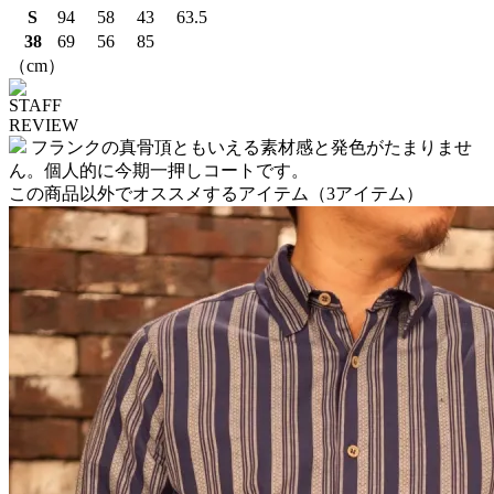
S
94
58
43
63.5
38
69
56
85
（cm）
STAFF
REVIEW
フランクの真骨頂ともいえる素材感と発色がたまりませ
ん。個人的に今期一押しコートです。
この商品以外でオススメするアイテム
（3アイテム）