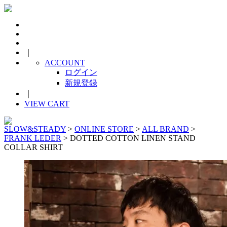
｜
ACCOUNT
ログイン
新規登録
｜
VIEW CART
SLOW&STEADY
>
ONLINE STORE
>
ALL BRAND
>
FRANK LEDER
> DOTTED COTTON LINEN STAND
COLLAR SHIRT