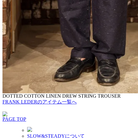
DOTTED COTTON LINEN DREW STRING TROUSER
FRANK LEDERのアイテム一覧へ
PAGE TOP
SLOW&STEADYについて