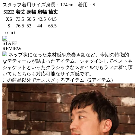
スタッフ着用サイズ
身長：174cm 着用：S
SIZE
着丈
身幅
肩幅
袖丈
XS
73.5
50.5
42.5
64.5
S
76.5
53
44
65.5
（cm）
STAFF
REVIEW
ネップ状になった素材感や糸巻き釦など、今期の特徴的
なデティールが詰まったアイテム。シャツインしてベストや
ジャケットといったクラシックなスタイルでもラフに着て頂
いてもどちらも対応可能なサイズ感です。
この商品以外でオススメするアイテム
（2アイテム）