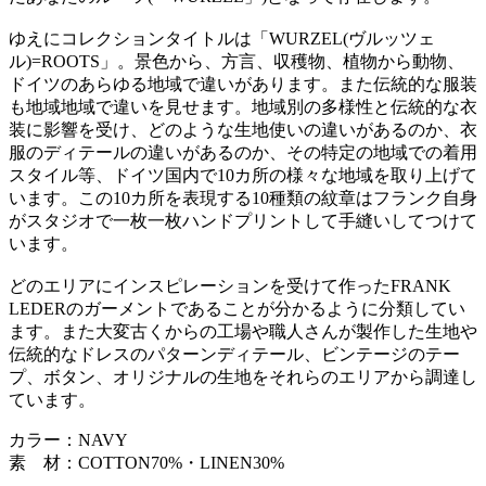
ゆえにコレクションタイトルは「WURZEL(ヴルッツェ
ル)=ROOTS」。景色から、方言、収穫物、植物から動物、
ドイツのあらゆる地域で違いがあります。また伝統的な服装
も地域地域で違いを見せます。地域別の多様性と伝統的な衣
装に影響を受け、どのような生地使いの違いがあるのか、衣
服のディテールの違いがあるのか、その特定の地域での着用
スタイル等、ドイツ国内で10カ所の様々な地域を取り上げて
います。この10カ所を表現する10種類の紋章はフランク自身
がスタジオで一枚一枚ハンドプリントして手縫いしてつけて
います。
どのエリアにインスピレーションを受けて作ったFRANK
LEDERのガーメントであることが分かるように分類してい
ます。また大変古くからの工場や職人さんが製作した生地や
伝統的なドレスのパターンディテール、ビンテージのテー
プ、ボタン、オリジナルの生地をそれらのエリアから調達し
ています。
カラー：NAVY
素 材：COTTON70%・LINEN30%