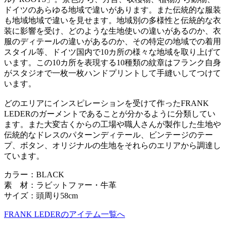
ドイツのあらゆる地域で違いがあります。また伝統的な服装
も地域地域で違いを見せます。地域別の多様性と伝統的な衣
装に影響を受け、どのような生地使いの違いがあるのか、衣
服のディテールの違いがあるのか、その特定の地域での着用
スタイル等、ドイツ国内で10カ所の様々な地域を取り上げて
います。この10カ所を表現する10種類の紋章はフランク自身
がスタジオで一枚一枚ハンドプリントして手縫いしてつけて
います。
どのエリアにインスピレーションを受けて作ったFRANK
LEDERのガーメントであることが分かるように分類してい
ます。また大変古くからの工場や職人さんが製作した生地や
伝統的なドレスのパターンディテール、ビンテージのテー
プ、ボタン、オリジナルの生地をそれらのエリアから調達し
ています。
カラー：BLACK
素 材：ラビットファー・牛革
サイズ：頭周り58cm
FRANK LEDERのアイテム一覧へ