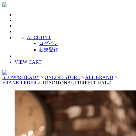
｜
ACCOUNT
ログイン
新規登録
｜
VIEW CART
SLOW&STEADY
>
ONLINE STORE
>
ALL BRAND
>
FRANK LEDER
> TRADITONAL FURFELT HAT#1