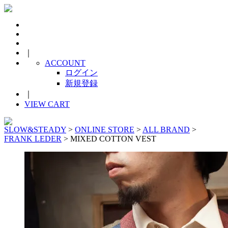
｜
ACCOUNT
ログイン
新規登録
｜
VIEW CART
SLOW&STEADY
>
ONLINE STORE
>
ALL BRAND
>
FRANK LEDER
> MIXED COTTON VEST