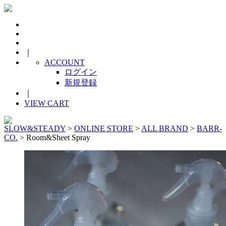
｜
ACCOUNT
ログイン
新規登録
｜
VIEW CART
SLOW&STEADY
>
ONLINE STORE
>
ALL BRAND
>
BARR-
CO.
> Room&Sheet Spray