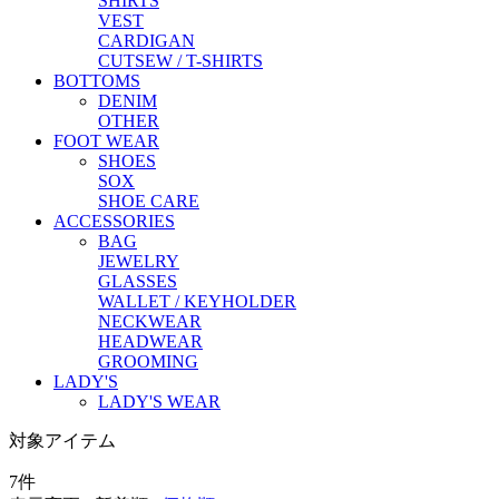
SHIRTS
VEST
CARDIGAN
CUTSEW / T-SHIRTS
BOTTOMS
DENIM
OTHER
FOOT WEAR
SHOES
SOX
SHOE CARE
ACCESSORIES
BAG
JEWELRY
GLASSES
WALLET / KEYHOLDER
NECKWEAR
HEADWEAR
GROOMING
LADY'S
LADY'S WEAR
対象アイテム
7
件