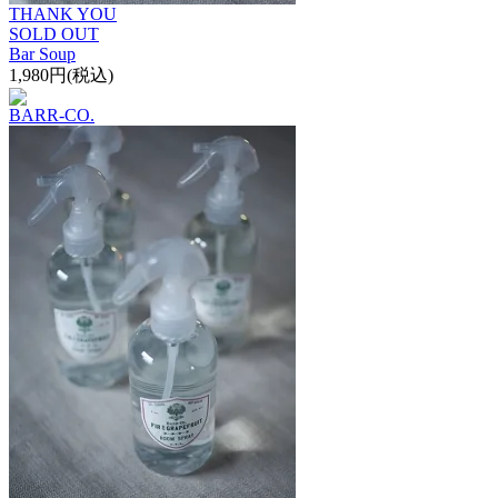
THANK YOU
SOLD OUT
Bar Soup
1,980円(税込)
BARR-CO.