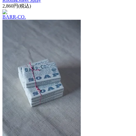
Room&Sheet Spray
2,860円(税込)
BARR-CO.