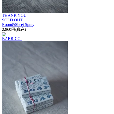
THANK YOU
SOLD OUT
Room&Sheet Spray
2,860円(税込)
BARR-CO.