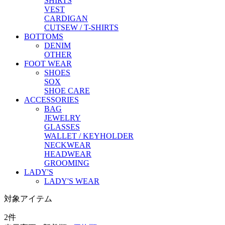
SHIRTS
VEST
CARDIGAN
CUTSEW / T-SHIRTS
BOTTOMS
DENIM
OTHER
FOOT WEAR
SHOES
SOX
SHOE CARE
ACCESSORIES
BAG
JEWELRY
GLASSES
WALLET / KEYHOLDER
NECKWEAR
HEADWEAR
GROOMING
LADY'S
LADY'S WEAR
対象アイテム
2
件